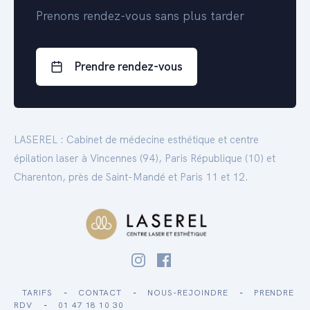
Prenons rendez-vous sans plus tarder
Prendre rendez-vous
LASEREL : Cabinet de médecine esthétique et centre
épilation laser à Vincennes (94), Paris République (10) et
Charenton, près de Saint-Mandé et Paris 11 et 12.
TARIFS
-
CONTACT
-
NOUS-REJOINDRE
-
PRENDRE
RDV
-
01 47 18 10 30